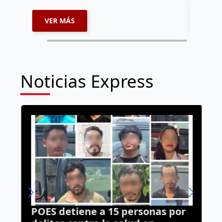
VER MÁS
VER 
Noticias Express
POES detiene a 15 personas por
T