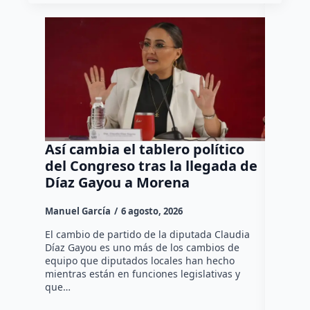
Así cambia el tablero político
Orgul
del Congreso tras la llegada de
repres
Díaz Gayou a Morena
misión
Canad
Manuel García
6 agosto, 2026
Daniel Ri
El cambio de partido de la diputada Claudia
Díaz Gayou es uno más de los cambios de
La bomber
equipo que diputados locales han hecho
los cuerp
mientras están en funciones legislativas y
Ezequiel 
que…
represent
internaci