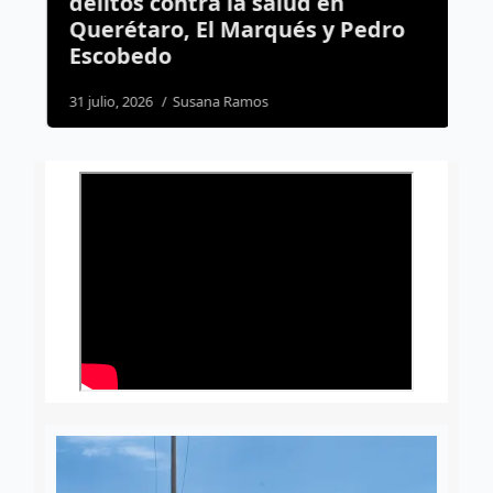
delitos contra la salud en
c
Querétaro, El Marqués y Pedro
s
Escobedo
6
31 julio, 2026
Susana Ramos