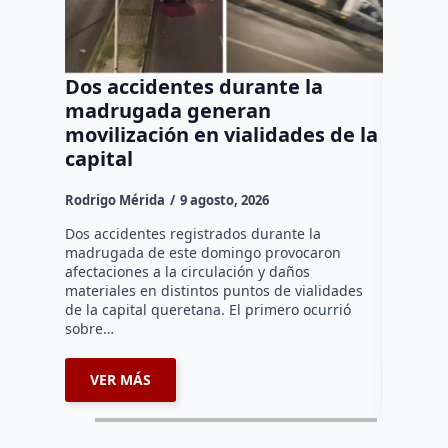
Dos accidentes durante la
Muere
madrugada generan
tras c
movilización en vialidades de la
del Rí
capital
Rodrigo M
Rodrigo Mérida
9 agosto, 2026
Una mujer
años perd
Dos accidentes registrados durante la
choque fr
madrugada de este domingo provocaron
que comu
afectaciones a la circulación y daños
materiales en distintos puntos de vialidades
de la capital queretana. El primero ocurrió
sobre…
VER MÁS
VER 