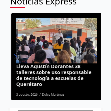
Noticias Express
Lleva Agustín Dorantes 38
M
a
talleres sobre uso responsable
f
de tecnología a escuelas de
e
Querétaro
2
3 agosto, 2026
Dulce Martinez