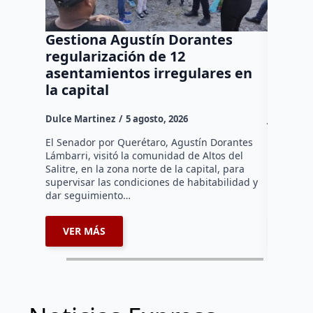
Gestiona Agustín Dorantes
Ya sum
regularización de 12
autism
asentamientos irregulares en
refuer
la capital
tempr
Dulce Martinez
5 agosto, 2026
José Mora
El Senador por Querétaro, Agustín Dorantes
Más de 59
Lámbarri, visitó la comunidad de Altos del
autismo s
Salitre, en la zona norte de la capital, para
Querétar
supervisar las condiciones de habitabilidad y
de las jo
dar seguimiento…
impulsad
VER MÁS
VER 