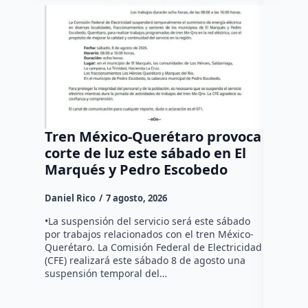
Tren México-Querétaro provoca
¡Más d
corte de luz este sábado en El
Tziban
Marqués y Pedro Escobedo
Daniel Ri
Daniel Rico
7 agosto, 2026
Habitante
hicieron 
•La suspensión del servicio será este sábado
Federal d
por trabajos relacionados con el tren México-
falta de e
Querétaro. La Comisión Federal de Electricidad
localida
(CFE) realizará este sábado 8 de agosto una
suspensión temporal del…