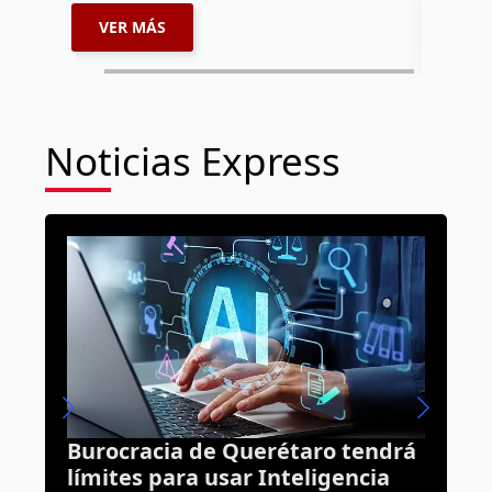
VER MÁS
VER 
Noticias Express
 tendrá
Rehabilitación del Foro
gencia
Querétaro alcanza 45% de