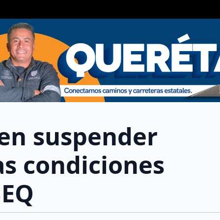
den suspender
as condiciones
BEQ