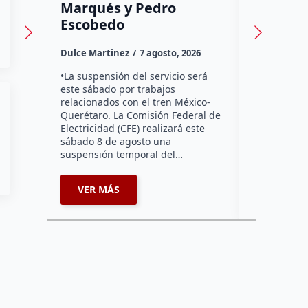
Marqués y Pedro
Dulce Marti
Escobedo
Habitantes
Dulce Martinez
7 agosto, 2026
Tzibanzá hi
urgente a l
•La suspensión del servicio será
Electricidad
este sábado por trabajos
falta de ene
relacionados con el tren México-
afecta a la
Querétaro. La Comisión Federal de
Electricidad (CFE) realizará este
sábado 8 de agosto una
suspensión temporal del…
VER MÁS
VER MÁ