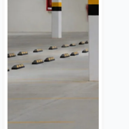
la comunidad
nez
7 agosto, 2026
estudiantil
 de la comunidad de
Dulce Martinez
7 agosto, 2026
cieron un llamado
a Comisión Federal de
La Universidad Autónoma de
 (CFE) para atender la
Querétaro (UAQ) y la Agencia de
rgía eléctrica que
Movilidad del Estado de Querétaro
 localidad desde…
(AMEQ) analizaron alternativas
para ampliar la cobertura del
transporte público que utiliza la
comunidad universitaria.…
S
VER MÁS