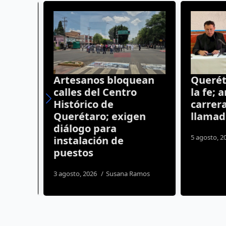
ntra
Artesanos bloquean
Queréta
 a
calles del Centro
la fe; a
a la
Histórico de
carrera 
o
Querétaro; exigen
llamado
diálogo para
os
5 agosto, 20
instalación de
puestos
3 agosto, 2026
Susana Ramos