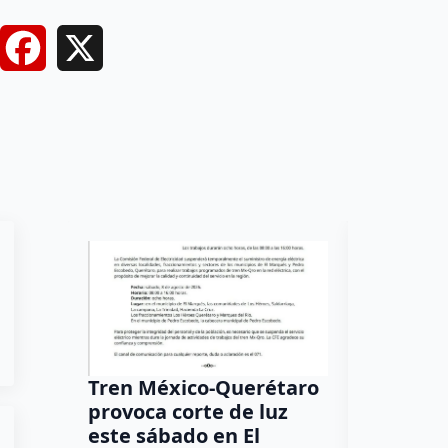
Facebook
X
Tren México-Querétaro
¡Más de
provoca corte de luz
luz! Tzi
este sábado en El
auxilio 