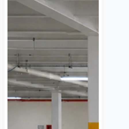
 una semana sin
UAQ y AMEQ evalúan
banzá pide
ajustes en el transporte
a la CFE
público en beneficio de