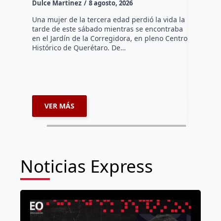
Dulce Martinez
8 agosto, 2026
Dulce Mar
Una mujer de la tercera edad perdió la vida la
tarde de este sábado mientras se encontraba
El Presid
en el Jardín de la Corregidora, en pleno Centro
Fernando 
Histórico de Querétaro. De…
administr
comercian
extorsion
espacios
VER MÁS
VER 
Noticias Express