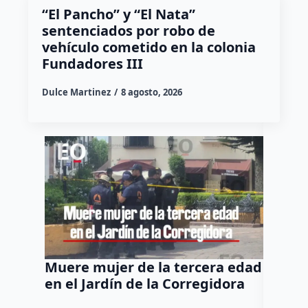
“El Pancho” y “El Nata”
sentenciados por robo de
vehículo cometido en la colonia
Fundadores III
Dulce Martinez
8 agosto, 2026
Muere mujer de la tercera edad
Felife
en el Jardín de la Corregidora
“No pe
para t