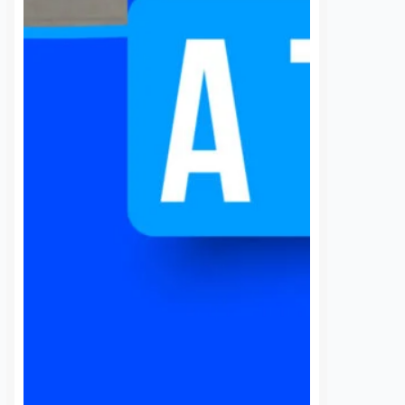
transporte público que utiliza la
comunidad universitaria.…
S
VER MÁS
Lleva Agustín
Artesanos bloq
Dorantes 38 talleres
calles del Centr