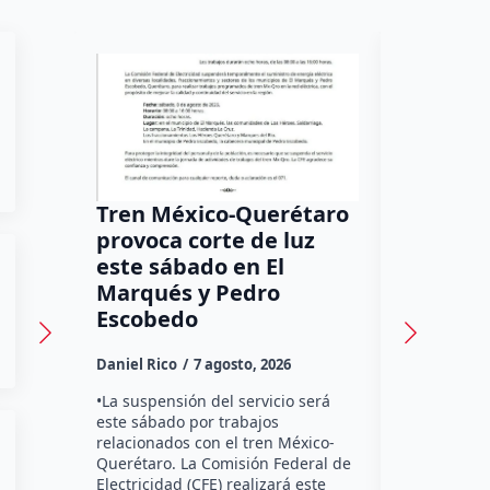
Tren México-Querétaro
¡Más de
provoca corte de luz
luz! Tzi
este sábado en El
auxilio 
Marqués y Pedro
Daniel Rico
Escobedo
Habitantes
Daniel Rico
7 agosto, 2026
Tzibanzá hi
urgente a l
•La suspensión del servicio será
Electricidad
este sábado por trabajos
falta de ene
relacionados con el tren México-
afecta a la
Querétaro. La Comisión Federal de
Electricidad (CFE) realizará este