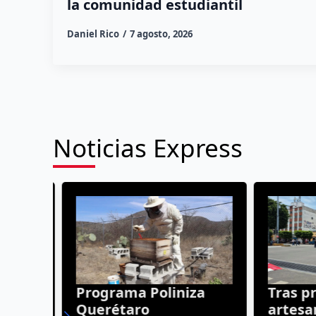
la comunidad estudiantil
Daniel Rico
7 agosto, 2026
Noticias Express
el
Programa Poliniza
Tras pr
es
Querétaro
artesan