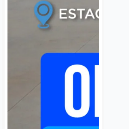
 una semana sin
UAQ y AMEQ evalúan
banzá pide
ajustes en el transporte
a la CFE
público en beneficio de
la comunidad
7 agosto, 2026
estudiantil
 de la comunidad de
Daniel Rico
7 agosto, 2026
cieron un llamado
a Comisión Federal de
La Universidad Autónoma de
 (CFE) para atender la
Querétaro (UAQ) y la Agencia de
rgía eléctrica que
Movilidad del Estado de Querétaro
 localidad desde…
(AMEQ) analizaron alternativas
para ampliar la cobertura del