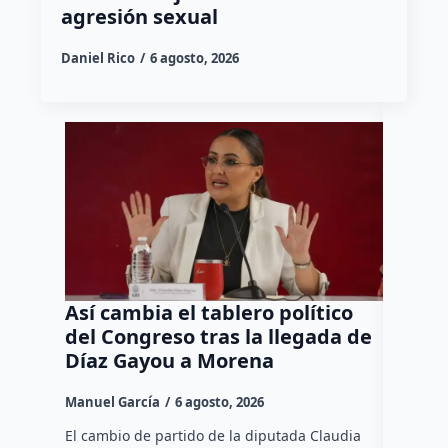
agresión sexual
Daniel Rico
6 agosto, 2026
Así cambia el tablero político
Orgul
del Congreso tras la llegada de
repres
Díaz Gayou a Morena
misión
Canad
Manuel García
6 agosto, 2026
Daniel Ri
El cambio de partido de la diputada Claudia