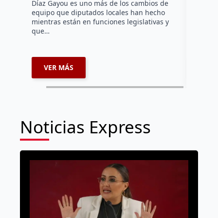
Díaz Gayou es uno más de los cambios de
La bomber
equipo que diputados locales han hecho
los cuerp
mientras están en funciones legislativas y
Ezequiel 
que…
represent
internaci
VER MÁS
VER 
Noticias Express