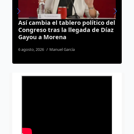
ítico del
¿Quieres estudiar un posgrado?
 de Díaz
La UAQ abre registro para la
Maestría en Enseñanza de
Lenguas y Cultura
4 agosto, 2026
Redacción