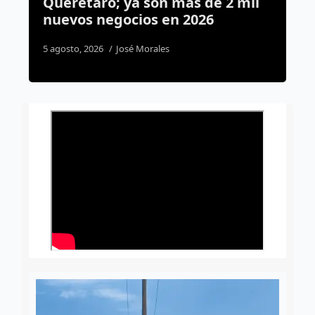
e 2 mil
Querétaro: lo detienen durant
6
cateo de Sinergia
2 agosto, 2026
Susana Ramos