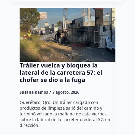
Tráiler vuelca y bloquea la
Así ca
lateral de la carretera 57; el
del Co
chofer se dio a la fuga
Díaz 
Susana Ramos
7 agosto, 2026
Manuel G
Querétaro, Qro. Un tráiler cargado con
El cambio
productos de limpieza salió del camino y
Díaz Gayo
terminó volcado la mañana de este viernes
equipo qu
sobre la lateral de la carretera federal 57, en
mientras 
dirección…
que…