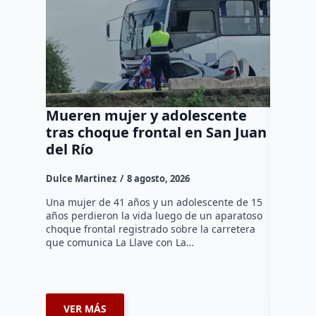
Mueren mujer y adolescente
Muere 
tras choque frontal en San Juan
en el 
del Río
Dulce Mar
Dulce Martinez
8 agosto, 2026
Una mujer
tarde de 
Una mujer de 41 años y un adolescente de 15
en el Jar
años perdieron la vida luego de un aparatoso
Histórico
choque frontal registrado sobre la carretera
que comunica La Llave con La…
VER MÁS
VER 