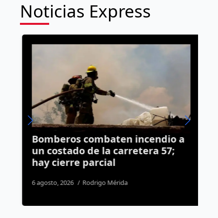
Noticias Express
Bomberos combaten incendio a
A
e
un costado de la carretera 57;
M
hay cierre parcial
b
6 agosto, 2026
Rodrigo Mérida
1