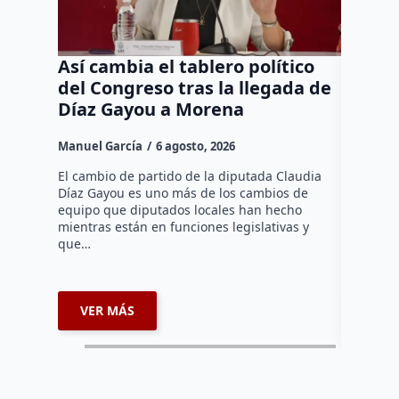
Así cambia el tablero político
Orgul
del Congreso tras la llegada de
repres
Díaz Gayou a Morena
misión
Canad
Manuel García
6 agosto, 2026
Daniel Ri
El cambio de partido de la diputada Claudia
Díaz Gayou es uno más de los cambios de
La bomber
equipo que diputados locales han hecho
los cuerp
mientras están en funciones legislativas y
Ezequiel 
que…
represent
internaci
VER MÁS
VER 