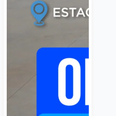
cía
6 agosto, 2026
Daniel Rico
6 agosto, 2026
e partido de la
audia Díaz Gayou es
La bombera voluntaria Beatriz,
 los cambios de equipo
integrante de los cuerpos de
os locales han hecho
Bomberos Voluntarios de Ezequiel
tán en funciones
Montes y Cadereyta de Montes,
s y que…
representará a Querétaro en la
misión internacional que México
enviará para apoyar…
S
VER MÁS