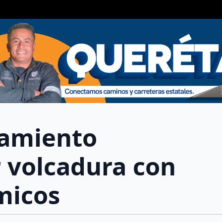
ramiento
 volcadura con
micos