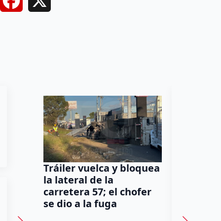
Facebook
X
Tráiler vuelca y bloquea
Así cam
la lateral de la
polític
carretera 57; el chofer
tras la 
se dio a la fuga
Gayou 