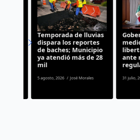
Temporada de lluvias
Goberna
dispara los reportes
medios 
ia
de baches; Municipio
liberta
ma a
ya atendió más de 28
ante nu
mil
regulac
ida
5 agosto, 2026
José Morales
31 julio, 2026