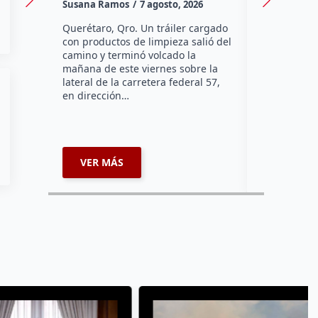
Susana Ramos
7 agosto, 2026
Manuel Gar
Querétaro, Qro. Un tráiler cargado
El cambio d
con productos de limpieza salió del
diputada Cl
camino y terminó volcado la
uno más de
mañana de este viernes sobre la
que diputad
lateral de la carretera federal 57,
mientras es
en dirección…
legislativa
VER MÁS
VER MÁ