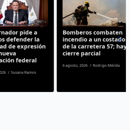
dor pide a
Bomberos combaten
defender la
incendio a un costado
d de expresión
de la carretera 57; hay
eva
cierre parcial
ión federal
6 agosto, 2026
Rodrigo Mérida
Susana Ramos