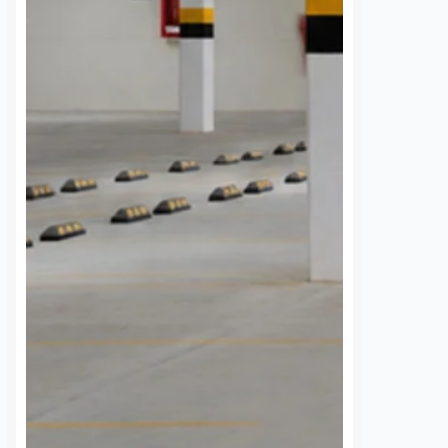
bia el tablero
Orgullo queretano:
o del Congreso
bombera representará
llegada de Díaz
a México en misión
a Morena
contra incendios en
Canadá