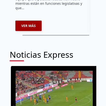
los cuerp
mientras están en funciones legislativas y
Ezequiel 
que…
represent
internaci
VER MÁS
VER 
Noticias Express