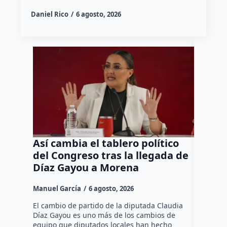
Daniel Rico
6 agosto, 2026
Así cambia el tablero político
Orgul
del Congreso tras la llegada de
repres
Díaz Gayou a Morena
misión
Canad
Manuel García
6 agosto, 2026
Daniel Ri
El cambio de partido de la diputada Claudia
Díaz Gayou es uno más de los cambios de
La bomber
equipo que diputados locales han hecho