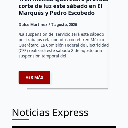
corte de luz este sábado en El
Tziban
Marqués y Pedro Escobedo
Dulce Mar
Dulce Martinez
7 agosto, 2026
Habitante
hicieron 
•La suspensión del servicio será este sábado
Federal d
por trabajos relacionados con el tren México-
falta de e
Querétaro. La Comisión Federal de Electricidad
localida
(CFE) realizará este sábado 8 de agosto una
suspensión temporal del…
VER MÁS
VER 
Noticias Express