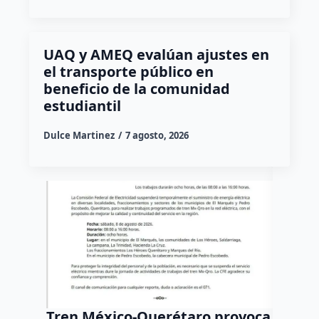
UAQ y AMEQ evalúan ajustes en
el transporte público en
beneficio de la comunidad
estudiantil
Dulce Martinez
7 agosto, 2026
Tren México-Querétaro provoca
¡Más d