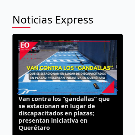
Noticias Express
Van contra los “gandallas” que
A
s
se estacionan en lugar de
c
discapacitados en plazas;
l
presentan iniciativa en
4
Querétaro