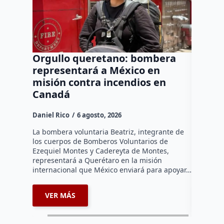
Orgullo queretano: bombera
Buscar
representará a México en
manten
misión contra incendios en
a neur
Canadá
agresi
Daniel Rico
6 agosto, 2026
Daniel Ri
La bombera voluntaria Beatriz, integrante de
La Fiscal
los cuerpos de Bomberos Voluntarios de
afirmó qu
Ezequiel Montes y Cadereyta de Montes,
para mant
representará a Querétaro en la misión
preventiv
internacional que México enviará para apoyar…
neurocir
VER MÁS
VER 