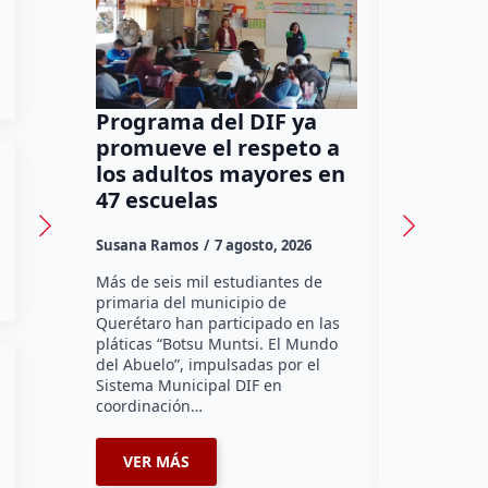
Programa del DIF ya
Ocho de
promueve el respeto a
cantina
los adultos mayores en
en Quer
47 escuelas
reconoc
Susana Ramos
7 agosto, 2026
Susana Ram
Más de seis mil estudiantes de
La Asociaci
primaria del municipio de
Tradicional
Querétaro han participado en las
un avance d
pláticas “Botsu Muntsi. El Mundo
instalación
del Abuelo”, impulsadas por el
reconocimie
Sistema Municipal DIF en
sus negocio
coordinación…
enlazados…
VER MÁS
VER MÁ