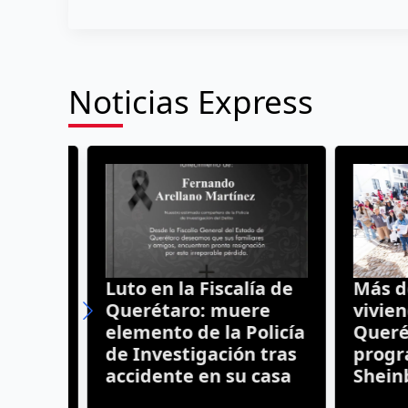
Noticias Express
Luto en la Fiscalía de
Más de 
Querétaro: muere
vivienda
elemento de la Policía
Queréta
es
de Investigación tras
progra
o
accidente en su casa
Sheinb