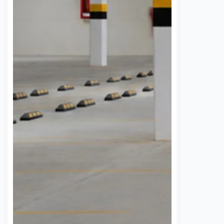
 cada diez
¿Olvidaste algo en el
s tradicionales
transporte? AMEQ tiene
étaro ya tienen
un área de objetos
imiento facial
perdidos
os
7 agosto, 2026
Daniel Rico
7 agosto, 2026
ón de Cantinas
¿Sabía usted que la Agencia de
es de Querétaro reportó
Movilidad del Estado de Querétaro
el 80 por ciento en la
(AMEQ) cuenta con un área de
 de cámaras de
objetos perdidos para apoyar a los
nto facial dentro de
usuarios del transporte público? A
s afiliados, con equipos
través de…
S
VER MÁS