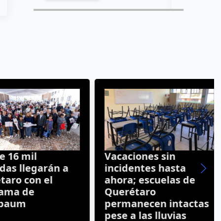
16 mil
Vacaciones sin
s llegarán a
incidentes hasta
ro con el
ahora; escuelas de
ma de
Querétaro
aum
permanecen intactas
pese a las lluvias