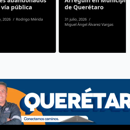
 abandonados
Arreguín en Municipio
a pública
de Querétaro
26
Rodrigo Mérida
31 julio, 2026
Miguel Ángel Álvarez Vargas