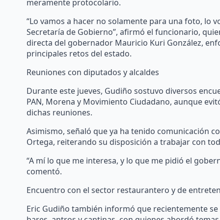
meramente protocolario.
“Lo vamos a hacer no solamente para una foto, lo vo
Secretaría de Gobierno”, afirmó el funcionario, qui
directa del gobernador Mauricio Kuri González, enf
principales retos del estado.
Reuniones con diputados y alcaldes
Durante este jueves, Gudiño sostuvo diversos encue
PAN, Morena y Movimiento Ciudadano, aunque evitó
dichas reuniones.
Asimismo, señaló que ya ha tenido comunicación con 
Ortega, reiterando su disposición a trabajar con todos
“A mí lo que me interesa, y lo que me pidió el gober
comentó.
Encuentro con el sector restaurantero y de entrete
Eric Gudiño también informó que recientemente se 
bares, antros y cantinas, con quienes abordó temas c