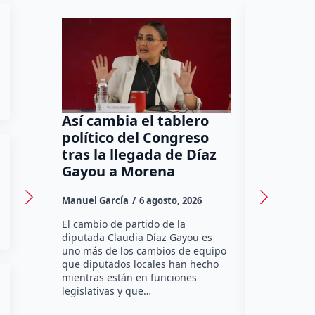
Así cambia el tablero
Orgullo
político del Congreso
bomber
tras la llegada de Díaz
a Méxic
Gayou a Morena
contra 
Canadá
Manuel García
6 agosto, 2026
Daniel Rico
El cambio de partido de la
diputada Claudia Díaz Gayou es
La bombera 
uno más de los cambios de equipo
integrante 
que diputados locales han hecho
Bomberos Vo
mientras están en funciones
Montes y C
legislativas y que…
representar
misión inte