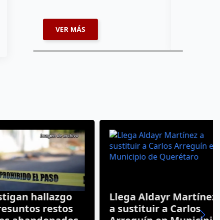
enviará par
VER MÁS
VER MÁ
gan hallazgo
Llega Aldayr Martínez
untos restos
a sustituir a Carlos