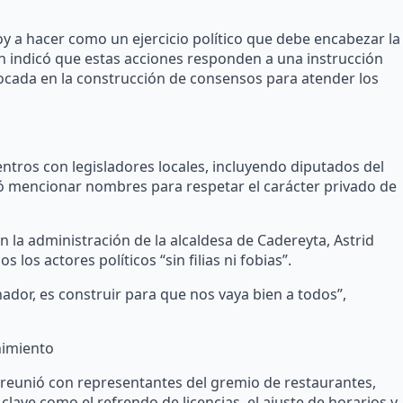
y a hacer como un ejercicio político que debe encabezar la
en indicó que estas acciones responden a una instrucción
ocada en la construcción de consensos para atender los
ntros con legisladores locales, incluyendo diputados del
 mencionar nombres para respetar el carácter privado de
la administración de la alcaldesa de Cadereyta, Astrid
 los actores políticos “sin filias ni fobias”.
nador, es construir para que nos vaya bien a todos”,
nimiento
reunió con representantes del gremio de restaurantes,
lave como el refrendo de licencias, el ajuste de horarios y