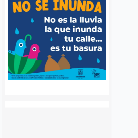
 queretano:
Buscará Fiscalía de
a representará
Querétaro mantener en
o en misión
prisión preventiva a
incendios en
neurocirujano acusado
de agresión sexual
6 agosto, 2026
Daniel Rico
6 agosto, 2026
voluntaria Beatriz,
La Fiscalía General del Estado de
de los cuerpos de
Querétaro afirmó que agotará
luntarios de Ezequiel
todos los recursos legales para
adereyta de Montes,
mantener la medida cautelar de
á a Querétaro en la
prisión preventiva justificada en
rnacional que México
contra del médico neurocirujano