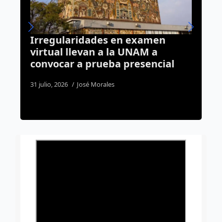
¿Quién perdió a su borreguito?
Lo rescataron en Ciudad
Maderas
5 agosto, 2026
Susana Ramos