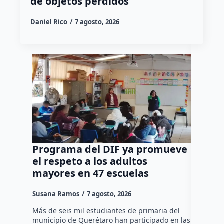
de objetos perdidos
Daniel Rico
7 agosto, 2026
Programa del DIF ya promueve
Ocho d
el respeto a los adultos
tradic
mayores en 47 escuelas
tienen
Susana Ramos
7 agosto, 2026
Susana R
Más de seis mil estudiantes de primaria del
La Asocia
municipio de Querétaro han participado en las
Querétaro