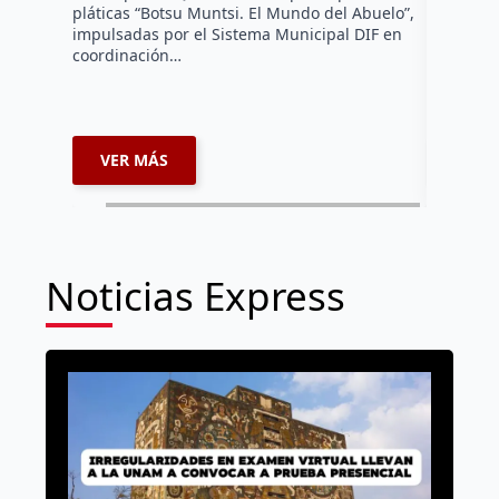
pláticas “Botsu Muntsi. El Mundo del Abuelo”,
en la ins
impulsadas por el Sistema Municipal DIF en
reconocim
coordinación…
afiliados
VER MÁS
VER 
Noticias Express