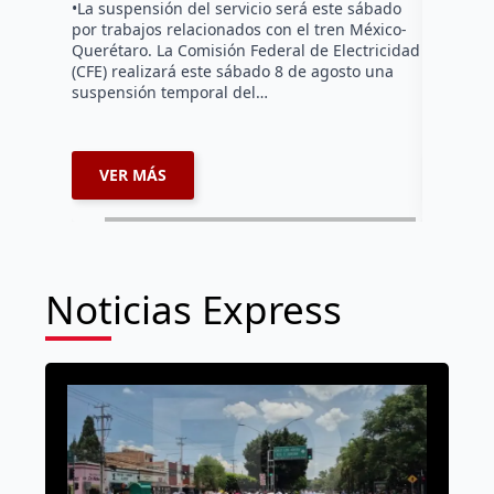
hicieron 
•La suspensión del servicio será este sábado
Federal d
por trabajos relacionados con el tren México-
falta de e
Querétaro. La Comisión Federal de Electricidad
localida
(CFE) realizará este sábado 8 de agosto una
suspensión temporal del…
VER MÁS
VER 
Noticias Express