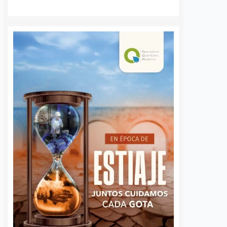
a Agustín
Ya suman 59
s regularización
diagnósticos de
sentamientos
autismo en Querétaro;
res en la capital
refuerzan la detección
temprana
nez
5 agosto, 2026
José Morales
5 agosto, 2026
por Querétaro, Agustín
barri, visitó la
Más de 59 diagnósticos
e Altos del Salitre, en
especializados de autismo se han
e de la capital, para
realizado en el Municipio de
las condiciones de
Querétaro desde mayo de este año
ad y dar seguimiento…
como parte de las jornadas de
detección temprana impulsadas
por…
S
VER MÁS