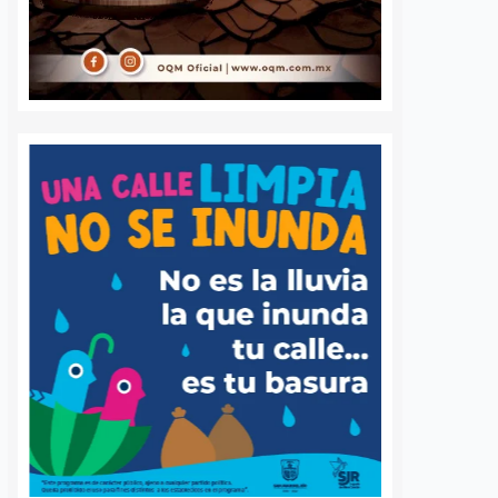
Muérdago afecta a
Aparatoso choq
siete de cada diez
frontal entre c
árboles de la Alameda
y camioneta dej
Hidalgo; Municipio
lesionados en la
reforzará acciones
carretera 431