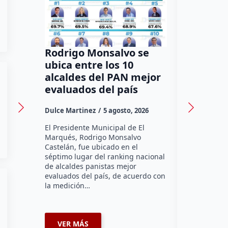
Rodrigo Monsalvo se
Gestion
ubica entre los 10
Dorante
alcaldes del PAN mejor
de 12 a
evaluados del país
irregula
Dulce Martinez
5 agosto, 2026
Dulce Marti
El Presidente Municipal de El
El Senador 
Marqués, Rodrigo Monsalvo
Dorantes Lám
Castelán, fue ubicado en el
comunidad d
séptimo lugar del ranking nacional
la zona nort
de alcaldes panistas mejor
supervisar 
evaluados del país, de acuerdo con
habitabilid
la medición…
VER MÁS
VER MÁ