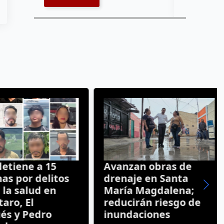
tiene a 15
Avanzan obras de
s por delitos
drenaje en Santa
a salud en
María Magdalena;
ro, El
reducirán riesgo de
 y Pedro
inundaciones