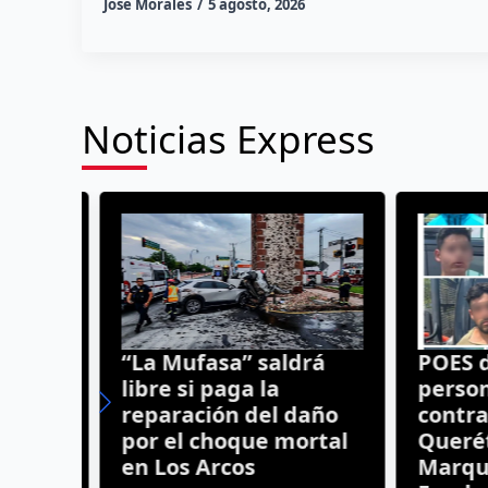
José Morales
5 agosto, 2026
Noticias Express
o de
“La Mufasa” saldrá
POES de
n
libre si paga la
persona
reparación del daño
contra l
por el choque mortal
Queréta
en Los Arcos
Marqués