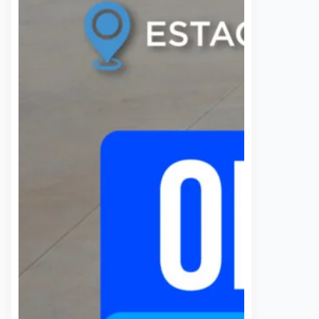
 una semana sin
UAQ y AMEQ evalúan
banzá pide
ajustes en el transporte
a la CFE
público en beneficio de
la comunidad
nez
7 agosto, 2026
estudiantil
 de la comunidad de
Dulce Martinez
7 agosto, 2026
cieron un llamado
a Comisión Federal de
La Universidad Autónoma de
 (CFE) para atender la
Querétaro (UAQ) y la Agencia de
rgía eléctrica que
Movilidad del Estado de Querétaro
 localidad desde…
(AMEQ) analizaron alternativas
para ampliar la cobertura del
transporte público que utiliza la
comunidad universitaria.…
S
VER MÁS