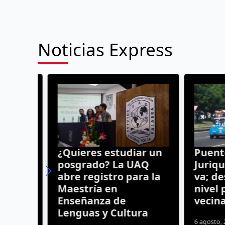
Noticias Express
turno
¿Quieres estudiar un
Puente 
ntana
posgrado? La UAQ
Juriquil
abre registro para la
va; desc
Maestría en
nivel pe
o
Enseñanza de
vecinal
Lenguas y Cultura
s
6 agosto, 20