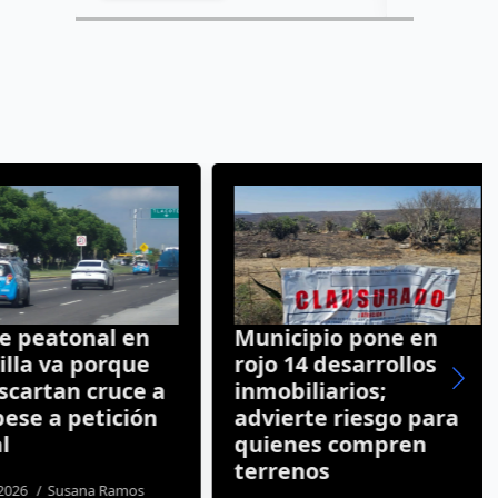
peatonal en
Municipio pone en
la va porque
rojo 14 desarrollos
artan cruce a
inmobiliarios;
se a petición
advierte riesgo para
quienes compren
terrenos
26
Susana Ramos