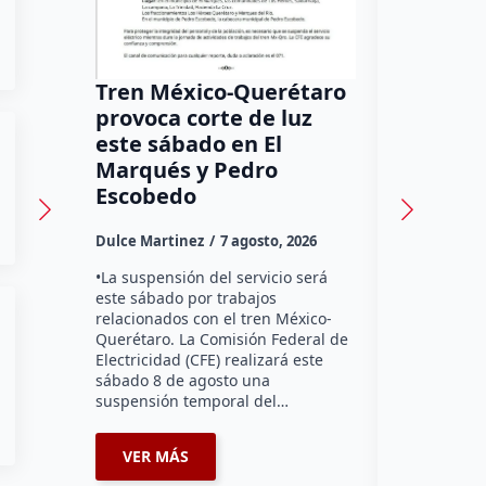
Tren México-Querétaro
¡Más de
provoca corte de luz
luz! Tzi
este sábado en El
auxilio 
Marqués y Pedro
Dulce Marti
Escobedo
Habitantes
Dulce Martinez
7 agosto, 2026
Tzibanzá hi
urgente a l
•La suspensión del servicio será
Electricidad
este sábado por trabajos
falta de ene
relacionados con el tren México-
afecta a la
Querétaro. La Comisión Federal de
Electricidad (CFE) realizará este
sábado 8 de agosto una
suspensión temporal del…
VER MÁS
VER MÁ