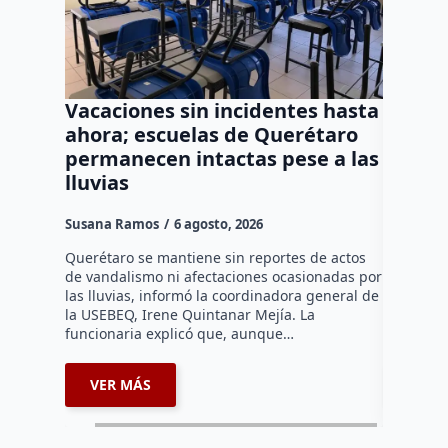
Vacaciones sin incidentes hasta
Vincul
ahora; escuelas de Querétaro
acusad
permanecen intactas pese a las
de un 
lluvias
en la 
Susana Ramos
6 agosto, 2026
Rodrigo M
Querétaro se mantiene sin reportes de actos
La Fiscal
de vandalismo ni afectaciones ocasionadas por
obtuvo la
las lluvias, informó la coordinadora general de
Adolfo “N”
la USEBEQ, Irene Quintanar Mejía. La
derivado 
funcionaria explicó que, aunque…
2026…
VER MÁS
VER 