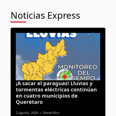
Noticias Express
¡A sacar el paraguas! Lluvias y
N
tormentas eléctricas continúan
a
en cuatro municipios de
Q
Querétaro
2
2 agosto, 2026
Daniel Rico