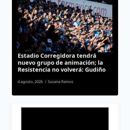
rá
Cae empresa que ofrecía
; la
terrenos donde no se puede
udiño
construir en Querétaro
3 agosto, 2026
José Morales