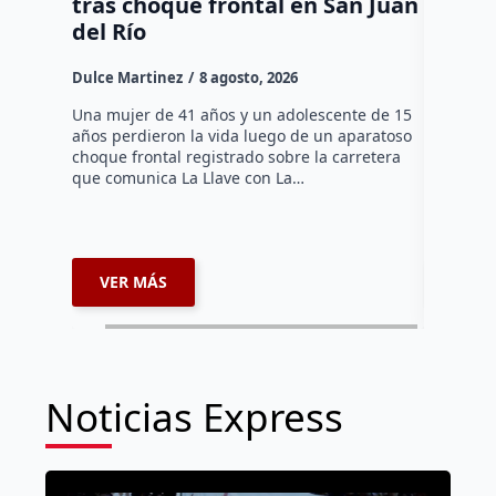
tras choque frontal en San Juan
en el 
del Río
Dulce Mar
Dulce Martinez
8 agosto, 2026
Una mujer
tarde de 
Una mujer de 41 años y un adolescente de 15
en el Jar
años perdieron la vida luego de un aparatoso
Histórico
choque frontal registrado sobre la carretera
que comunica La Llave con La…
VER MÁS
VER 
Noticias Express