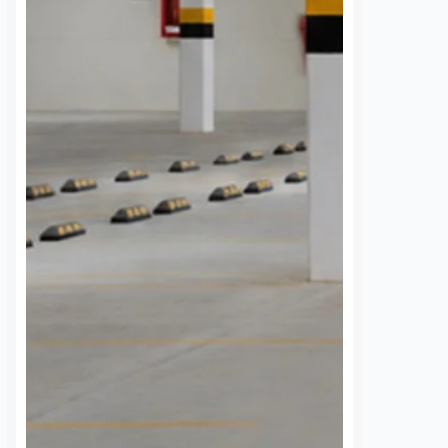
 queretano:
Buscará Fiscalía de
a representará
Querétaro mantener en
o en misión
prisión preventiva a
incendios en
neurocirujano acusado
de agresión sexual
6 agosto, 2026
Daniel Rico
6 agosto, 2026
voluntaria Beatriz,
La Fiscalía General del Estado de
de los cuerpos de
Querétaro afirmó que agotará
luntarios de Ezequiel
todos los recursos legales para
adereyta de Montes,
mantener la medida cautelar de
á a Querétaro en la
prisión preventiva justificada en
rnacional que México
contra del médico neurocirujano
a apoyar…
acusado de…
S
VER MÁS