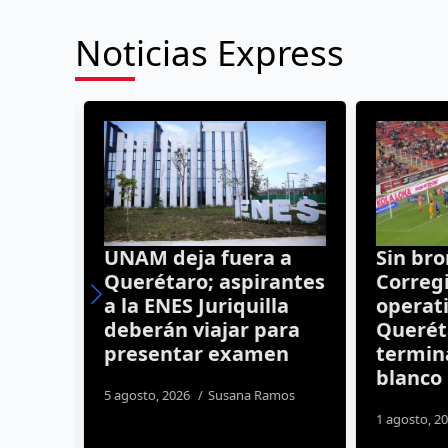
Noticias Express
r
UNAM deja fuera a
Sin bron
n
Querétaro; aspirantes
Corregi
GRID
a la ENES Juriquilla
operativ
deberán viajar para
Queréta
il
presentar examen
termina
blanco
nez
5 agosto, 2026
Susana Ramos
1 agosto, 20