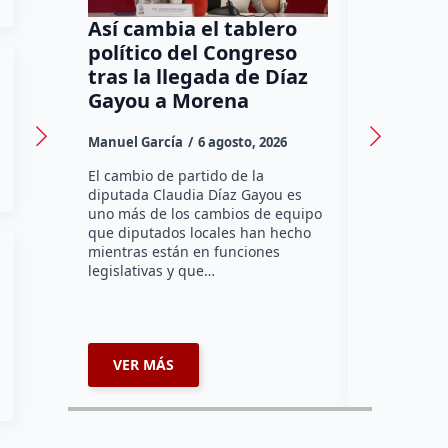
Así cambia el tablero
Orgullo
político del Congreso
bomber
tras la llegada de Díaz
a Méxic
Gayou a Morena
contra 
Canadá
Manuel García
6 agosto, 2026
Daniel Rico
El cambio de partido de la
diputada Claudia Díaz Gayou es
La bombera 
uno más de los cambios de equipo
integrante 
que diputados locales han hecho
Bomberos Vo
mientras están en funciones
Montes y C
legislativas y que…
representar
misión inte
enviará par
VER MÁS
VER MÁ