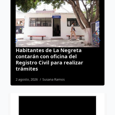
ta
Se acaba el debate: Corregidor
seguirá sin barras ni
zar
“resistencia”
6 agosto, 2026
Daniel Rico