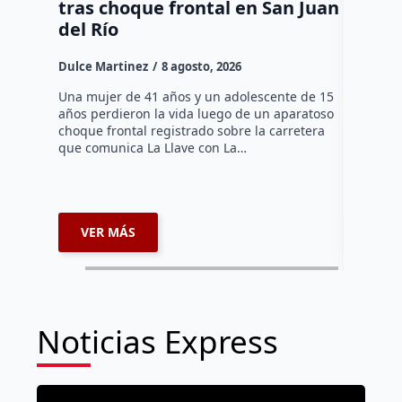
tras choque frontal en San Juan
en el 
del Río
Dulce Mar
Dulce Martinez
8 agosto, 2026
Una mujer
tarde de 
Una mujer de 41 años y un adolescente de 15
en el Jar
años perdieron la vida luego de un aparatoso
Histórico
choque frontal registrado sobre la carretera
que comunica La Llave con La…
VER MÁS
VER 
Noticias Express