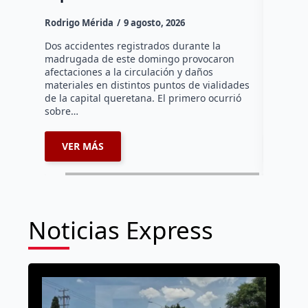
Rodrigo M
Rodrigo Mérida
9 agosto, 2026
Una mujer
años perd
Dos accidentes registrados durante la
choque fr
madrugada de este domingo provocaron
que comu
afectaciones a la circulación y daños
materiales en distintos puntos de vialidades
de la capital queretana. El primero ocurrió
sobre…
VER MÁS
VER 
Noticias Express