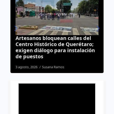
les del
Ya suman 59 diagnósticos de
erétaro;
autismo en Querétaro;
stalación
refuerzan la detección
temprana
5 agosto, 2026
José Morales