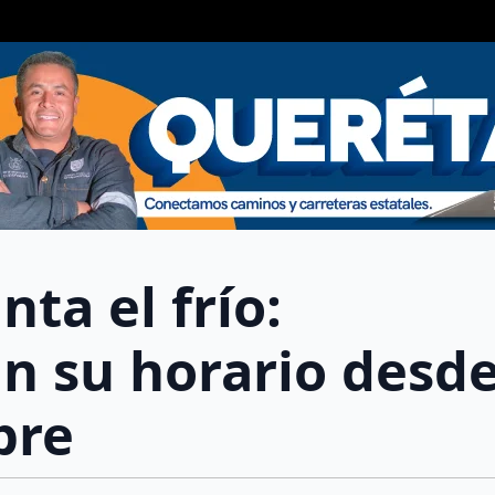
ta el frío:
n su horario desd
bre