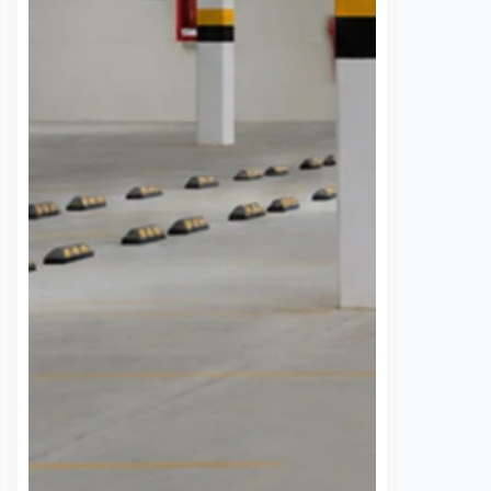
 una semana sin
UAQ y AMEQ evalúan
banzá pide
ajustes en el transporte
a la CFE
público en beneficio de
la comunidad
7 agosto, 2026
estudiantil
 de la comunidad de
Daniel Rico
7 agosto, 2026
cieron un llamado
a Comisión Federal de
La Universidad Autónoma de
 (CFE) para atender la
Querétaro (UAQ) y la Agencia de
rgía eléctrica que
Movilidad del Estado de Querétaro