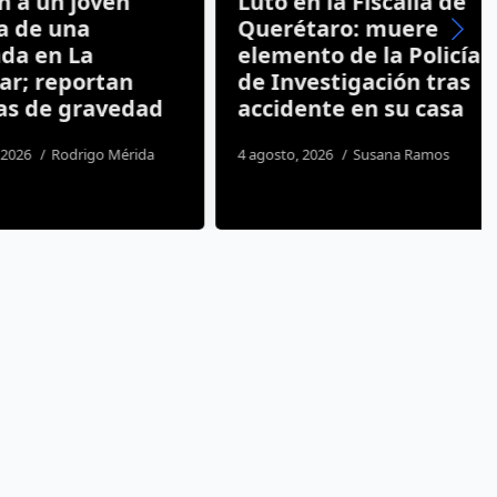
a un joven
Luto en la Fiscalía de
de una
Querétaro: muere
a en La
elemento de la Policía
; reportan
de Investigación tras
 de gravedad
accidente en su casa
26
Rodrigo Mérida
4 agosto, 2026
Susana Ramos