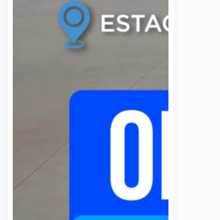
 localidad desde…
(AMEQ) analizaron alternativas
para ampliar la cobertura del
transporte público que utiliza la
comunidad universitaria.…
S
VER MÁS