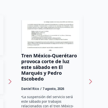
Tren México-Querétaro
¡Más de
provoca corte de luz
luz! Tzi
este sábado en El
auxilio 
Marqués y Pedro
Daniel Rico
Escobedo
Habitantes
Daniel Rico
7 agosto, 2026
Tzibanzá hi
urgente a l
•La suspensión del servicio será
Electricidad
este sábado por trabajos
falta de ene
relacionados con el tren México-