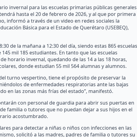
ario invernal para las escuelas primarias públicas generales
tendrá hasta el 20 de febrero de 2026, y al que por primera
no, informó a través de un video en redes sociales la
Educación Básica para el Estado de Querétaro (USEBEQ),
8:30 de la mañana a 12:30 del día, siendo estas 865 escuela
 145 mil 185 estudiantes. En tanto que las escuelas
de horario invernal, quedando de las 14 a las 18 horas,
scolares, donde estudian 55 mil 564 alumnas y alumnos.
el turno vespertino, tiene el propósito de preservar la
iniéndolos de enfermedades respiratorias ante las bajas
o en las zonas más frías del estado”, manifestó.
ntarán con personal de guardia para abrir sus puertas en
 de familia o tutores que no puedan dejar a sus hijos en el
orario acostumbrado.
ares para detectar a niñas o niños con infecciones en las
imismo, solicitó a las madres, padres de familia o tutores su