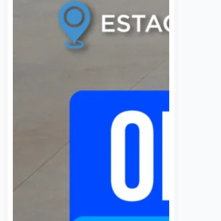
 una semana sin
UAQ y AMEQ evalúan
banzá pide
ajustes en el transporte
a la CFE
público en beneficio de
la comunidad
7 agosto, 2026
estudiantil
 de la comunidad de
Daniel Rico
7 agosto, 2026
cieron un llamado
a Comisión Federal de
La Universidad Autónoma de
 (CFE) para atender la
Querétaro (UAQ) y la Agencia de