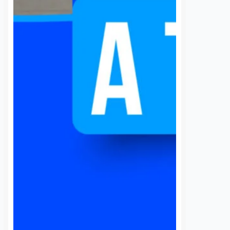
rgía eléctrica que
Movilidad del Estado de Querétaro
 localidad desde…
(AMEQ) analizaron alternativas
para ampliar la cobertura del
transporte público que utiliza la
comunidad universitaria.…
S
VER MÁS