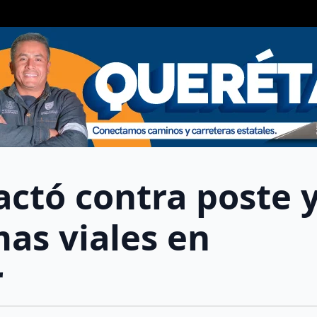
actó contra poste 
as viales en
r