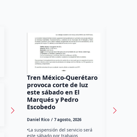
Tren México-Querétaro
¡Más de
provoca corte de luz
luz! Tzi
este sábado en El
auxilio 
Marqués y Pedro
Daniel Rico
Escobedo
Habitantes
Daniel Rico
7 agosto, 2026
Tzibanzá hi
urgente a l
•La suspensión del servicio será
Electricidad
este sábado por trabajos