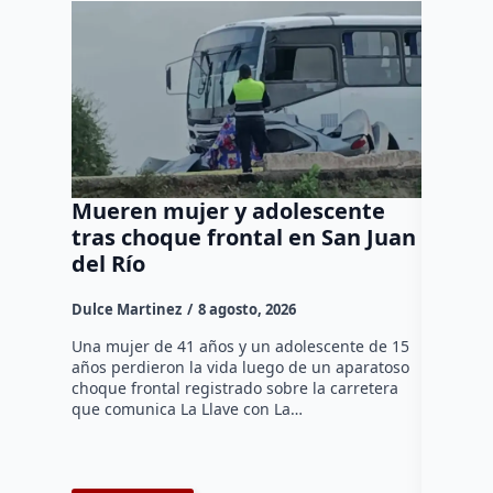
Mueren mujer y adolescente
Muere 
tras choque frontal en San Juan
en el 
del Río
Dulce Mar
Dulce Martinez
8 agosto, 2026
Una mujer
tarde de 
Una mujer de 41 años y un adolescente de 15
en el Jar
años perdieron la vida luego de un aparatoso
Histórico
choque frontal registrado sobre la carretera
que comunica La Llave con La…