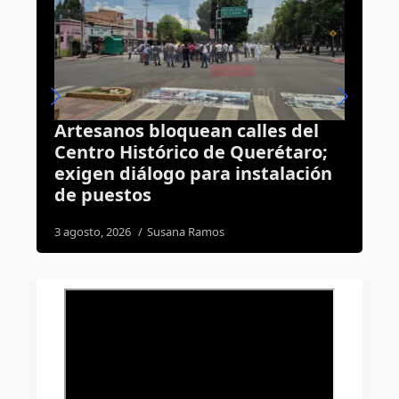
¿Olvidaste algo en el
;
transporte? AMEQ tiene un área
ón
de objetos perdidos
7 agosto, 2026
Daniel Rico