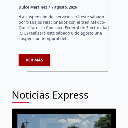
Dulce Mar
Dulce Martinez
7 agosto, 2026
Habitante
hicieron 
•La suspensión del servicio será este sábado
Federal d
por trabajos relacionados con el tren México-
falta de e
Querétaro. La Comisión Federal de Electricidad
localida
(CFE) realizará este sábado 8 de agosto una
suspensión temporal del…
VER MÁS
VER 
Noticias Express