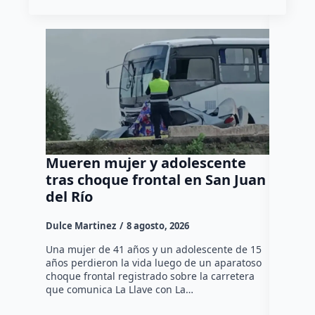
Mueren mujer y adolescente
Muere 
tras choque frontal en San Juan
en el 
del Río
Dulce Mar
Dulce Martinez
8 agosto, 2026
Una mujer
tarde de 
Una mujer de 41 años y un adolescente de 15
en el Jar
años perdieron la vida luego de un aparatoso
Histórico
choque frontal registrado sobre la carretera
que comunica La Llave con La…