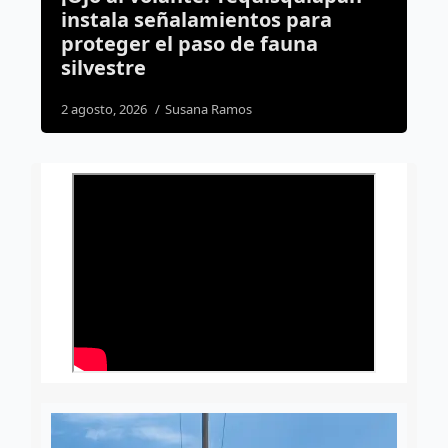
s para
militar en Querétaro; será
fauna
trasladado a Chihuahua
3 agosto, 2026
Rodrigo Mérida