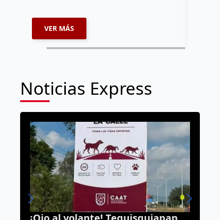
VER MÁS
VER 
Noticias Express
isquiapan
Guillermo Lira deja el mand