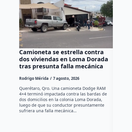
Camioneta se estrella contra
Progr
dos viviendas en Loma Dorada
el res
tras presunta falla mecánica
mayore
Rodrigo Mérida
7 agosto, 2026
Susana R
Querétaro, Qro. Una camioneta Dodge RAM
Más de se
4×4 terminó impactada contra las bardas de
municipio
dos domicilios en la colonia Loma Dorada,
pláticas 
luego de que su conductor presuntamente
impulsada
sufriera una falla mecánica…
coordina