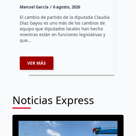
Canad
Manuel García
6 agosto, 2026
Daniel Ri
El cambio de partido de la diputada Claudia
Díaz Gayou es uno más de los cambios de
La bomber
equipo que diputados locales han hecho
los cuerp
mientras están en funciones legislativas y
Ezequiel 
que…
represent
internaci
VER MÁS
VER 
Noticias Express