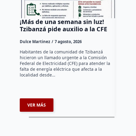
¡Más de una semana sin luz!
UAQ y
Tzibanzá pide auxilio a la CFE
el tra
benefi
Dulce Martinez
7 agosto, 2026
estudi
Habitantes de la comunidad de Tzibanzá
Dulce Mar
hicieron un llamado urgente a la Comisión
Federal de Electricidad (CFE) para atender la
La Unive
falta de energía eléctrica que afecta a la
y la Agen
localidad desde…
Querétaro
ampliar l
que utili
VER MÁS
VER 