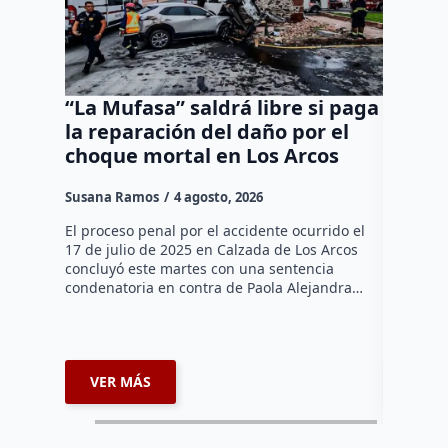
“La Mufasa” saldrá libre si paga
Rehabi
la reparación del daño por el
Querét
choque mortal en Los Arcos
avance
siguie
Susana Ramos
4 agosto, 2026
Dulce Mar
El proceso penal por el accidente ocurrido el
17 de julio de 2025 en Calzada de Los Arcos
La rehabi
concluyó este martes con una sentencia
un avance
condenatoria en contra de Paola Alejandra…
acuerdo c
del munic
Solís. …
VER MÁS
VER 