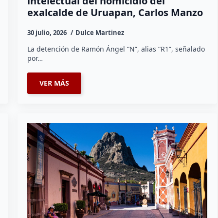
intelectual del homicidio del
exalcalde de Uruapan, Carlos Manzo
30 julio, 2026
Dulce Martinez
La detención de Ramón Ángel “N”, alias “R1”, señalado
por…
VER MÁS