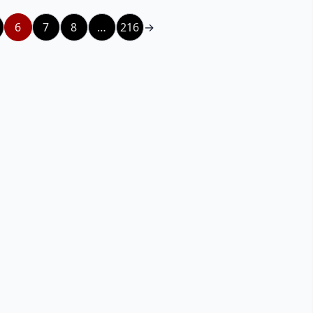
6
7
8
…
216
→