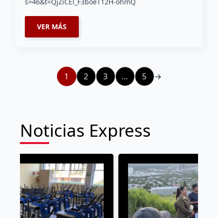
s=46&t=QjZiCEl_F3boeT12H-ohmQ
VER MÁS
1
2
3
…
5
→
Noticias Express