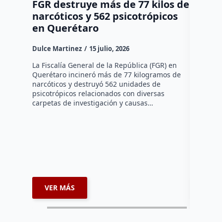
FGR destruye más de 77 kilos de
Policí
narcóticos y 562 psicotrópicos
refuer
en Querétaro
carret
detenc
Dulce Martinez
15 julio, 2026
droga
La Fiscalía General de la República (FGR) en
Dulce Mar
Querétaro incineró más de 77 kilogramos de
narcóticos y destruyó 562 unidades de
La Policí
psicotrópicos relacionados con diversas
operativo
carpetas de investigación y causas…
la carret
Celaya–Qu
cobro…
VER MÁS
VER 