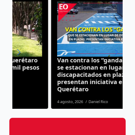
Van contra los “gandallas” que
C
s
se estacionan en lugar de
a
discapacitados en plazas;
t
presentan iniciativa en
5
Querétaro
4 agosto, 2026
Daniel Rico