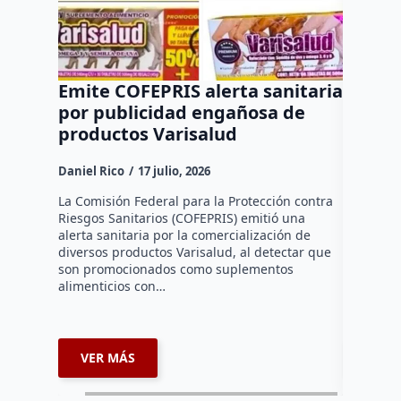
Emite COFEPRIS alerta sanitaria
¿Tomas
por publicidad engañosa de
IMSS a
productos Varisalud
para t
Daniel Rico
17 julio, 2026
Dulce Mar
La Comisión Federal para la Protección contra
El Instit
Riesgos Sanitarios (COFEPRIS) emitió una
en Querét
alerta sanitaria por la comercialización de
bebidas 
diversos productos Varisalud, al detectar que
presión ar
son promocionados como suplementos
además de
alimenticios con…
VER MÁS
VER 