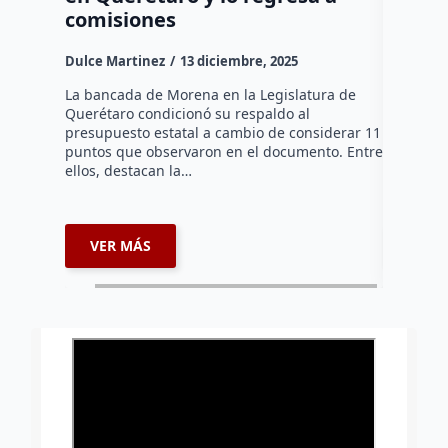
comisiones
Dulce Mar
Dulce Martinez
13 diciembre, 2025
El coordi
Guillermo
La bancada de Morena en la Legislatura de
Federales
Querétaro condicionó su respaldo al
que les i
presupuesto estatal a cambio de considerar 11
puntos que observaron en el documento. Entre
ellos, destacan la…
VER MÁS
VER 