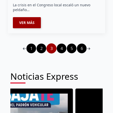
La crisis en el Congreso local escaló un nuevo
peldaño…
VER MÁS
←
1
2
3
4
5
6
→
Noticias Express