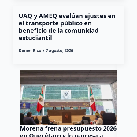
UAQ y AMEQ evalúan ajustes en
el transporte público en
beneficio de la comunidad
estudiantil
Daniel Rico
7 agosto, 2026
Morena frena presupuesto 2026
“Allá c
en Querétaro y lo regresa a
Memo