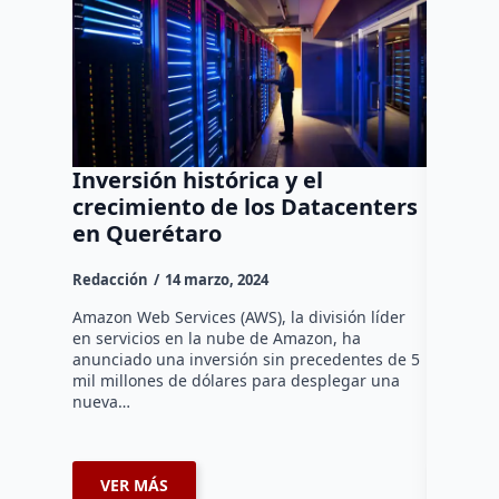
Inversión histórica y el
Despoj
crecimiento de los Datacenters
a ciud
en Querétaro
aprehe
munic
Redacción
14 marzo, 2024
Redacció
Amazon Web Services (AWS), la división líder
en servicios en la nube de Amazon, ha
En respue
anunciado una inversión sin precedentes de 5
servicio 
mil millones de dólares para desplegar una
municipio
nueva…
de las au
en un ro
VER MÁS
VER 