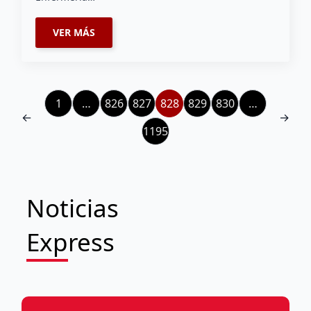
VER MÁS
1
…
826
827
828
829
830
…
←
→
1195
Noticias
Express