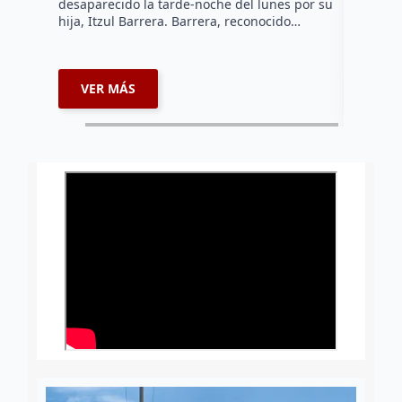
desaparecido la tarde-noche del lunes por su
una mujer
hija, Itzul Barrera. Barrera, reconocido…
comorbili
19.…
VER MÁS
VER 