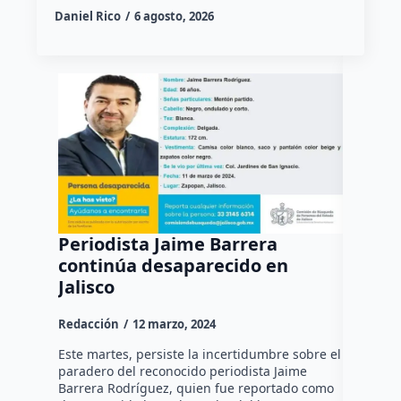
Daniel Rico
6 agosto, 2026
Periodista Jaime Barrera
Muere
continúa desaparecido en
COVID-
Jalisco
suman 
último
Redacción
12 marzo, 2024
Redacció
Este martes, persiste la incertidumbre sobre el
paradero del reconocido periodista Jaime
La Secret
Barrera Rodríguez, quien fue reportado como
que, en Q