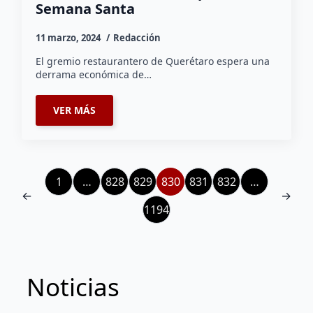
Semana Santa
11 marzo, 2024
Redacción
El gremio restaurantero de Querétaro espera una
derrama económica de…
VER MÁS
1
…
828
829
830
831
832
…
←
→
1194
Noticias