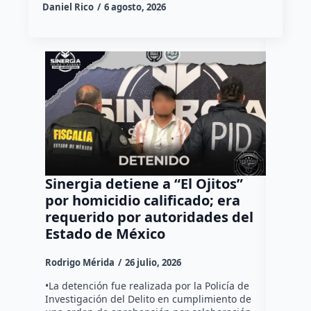
Daniel Rico
6 agosto, 2026
Sinergia detiene a “El Ojitos”
POES p
por homicidio calificado; era
9 años
requerido por autoridades del
violen
Estado de México
en su 
Rodrigo Mérida
26 julio, 2026
Rodrigo M
•La detención fue realizada por la Policía de
En el mun
Investigación del Delito en cumplimiento de
Grupo de 