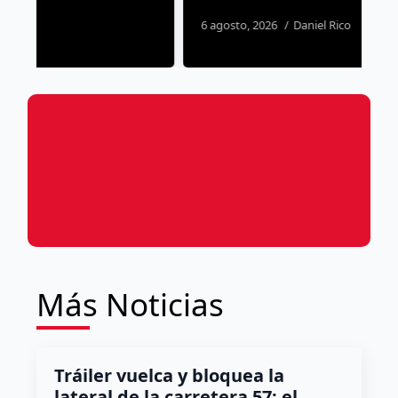
6 agosto, 2026
Daniel Rico
3
Más Noticias
Tráiler vuelca y bloquea la
lateral de la carretera 57; el