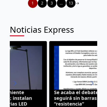
1
2
3
…
13
→
Noticias Express
Se acaba el debate: Corregidora
A
seguirá sin barras ni
e
“resistencia”
e