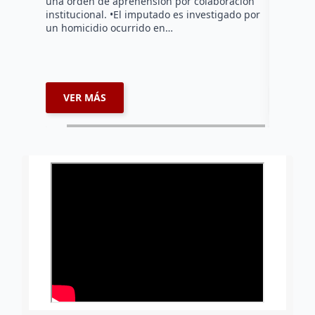
una orden de aprehensión por colaboración
Policía E
institucional. •El imputado es investigado por
ciudadano
un homicidio ocurrido en…
vía públi
VER MÁS
VER 