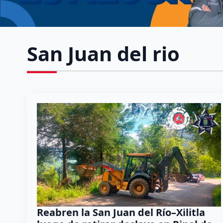
San Juan del rio
Reabren la San Juan del Río–Xilitla