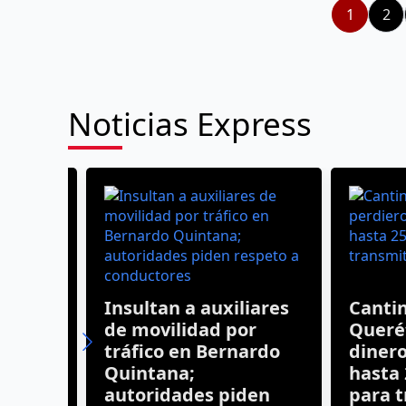
1
2
Noticias Express
Insultan a auxiliares
Cantina
de movilidad por
Queréta
tráfico en Bernardo
dinero t
Quintana;
hasta 25
autoridades piden
para tra