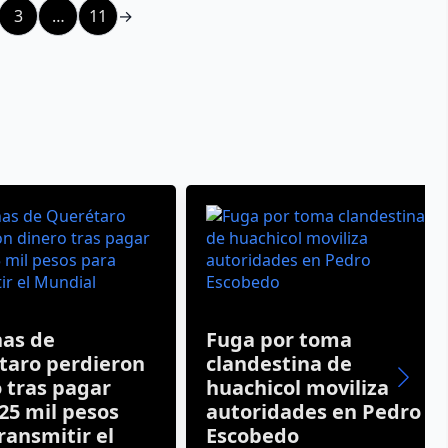
3
…
11
→
s de
Fuga por toma
ro perdieron
clandestina de
ras pagar
huachicol moviliza
 mil pesos
autoridades en Pedro
nsmitir el
Escobedo