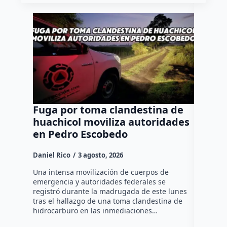
Fuga por toma clandestina de
Rinde 
huachicol moviliza autoridades
Flore
en Pedro Escobedo
7/o. R
Llave
Daniel Rico
3 agosto, 2026
Rodrigo M
Una intensa movilización de cuerpos de
emergencia y autoridades federales se
•La toma 
registró durante la madrugada de este lunes
General d
tras el hallazgo de una toma clandestina de
Guillermo
hidrocarburo en las inmediaciones…
17/a. Zona
7/o.…