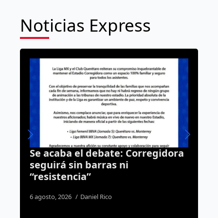
Noticias Express
dora
Vinculan a proceso a hombre
acusado de planear el asesinato
de un mecánico frente a su hijo
en la Lázaro
6 agosto, 2026
Rodrigo Mérida