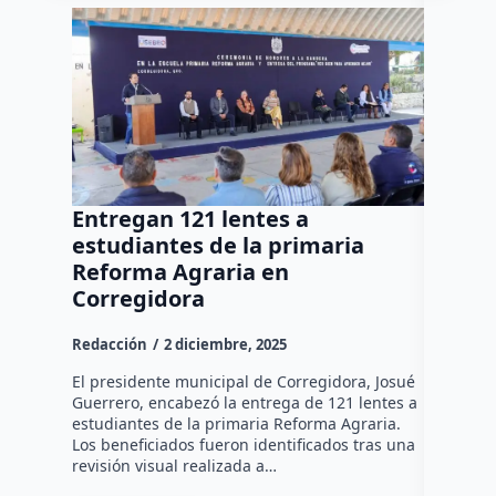
Entregan 121 lentes a
Invier
estudiantes de la primaria
mdp en
Reforma Agraria en
escuel
Corregidora
Redacció
Redacción
2 diciembre, 2025
La Unidad
Básica en
El presidente municipal de Corregidora, Josué
invirtió 
Guerrero, encabezó la entrega de 121 lentes a
500 millo
estudiantes de la primaria Reforma Agraria.
mejorar…
Los beneficiados fueron identificados tras una
revisión visual realizada a…