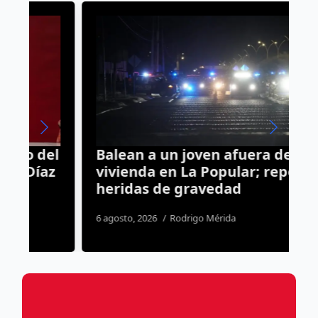
l
Balean a un joven afuera de una
E
z
vivienda en La Popular; reportan
d
heridas de gravedad
a
h
6 agosto, 2026
Rodrigo Mérida
2