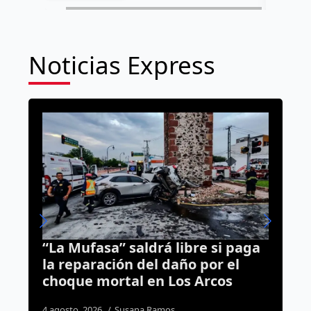
Noticias Express
re si paga
Alerta en Querétaro: ya sum
 por el
cuatro golpes de calor y una
 Arcos
defunción este año
3 agosto, 2026
Susana Ramos