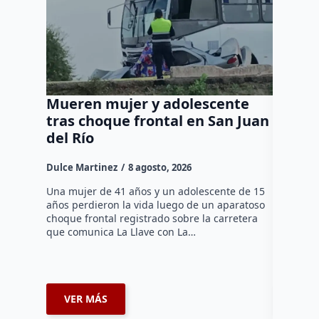
Mueren mujer y adolescente
Muere 
tras choque frontal en San Juan
en el 
del Río
Dulce Mar
Dulce Martinez
8 agosto, 2026
Una mujer
tarde de 
Una mujer de 41 años y un adolescente de 15
en el Jar
años perdieron la vida luego de un aparatoso
Histórico
choque frontal registrado sobre la carretera
que comunica La Llave con La…
VER MÁS
VER 