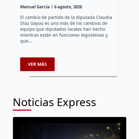
Canad
Manuel García
6 agosto, 2026
Daniel Ri
El cambio de partido de la diputada Claudia
Díaz Gayou es uno más de los cambios de
La bomber
equipo que diputados locales han hecho
los cuerp
mientras están en funciones legislativas y
Ezequiel 
que…
represent
internaci
VER MÁS
VER 
Noticias Express