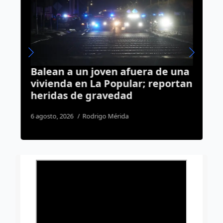
Balean a un joven afuera de una
T
vivienda en La Popular; reportan
E
heridas de gravedad
M
l
6 agosto, 2026
Rodrigo Mérida
3