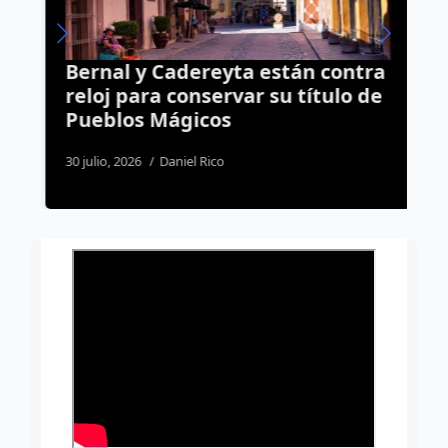
Bernal y Cadereyta están contra
R
reloj para conservar su título de
Q
o
Pueblos Mágicos
a
s
30 julio, 2026
Daniel Rico
4