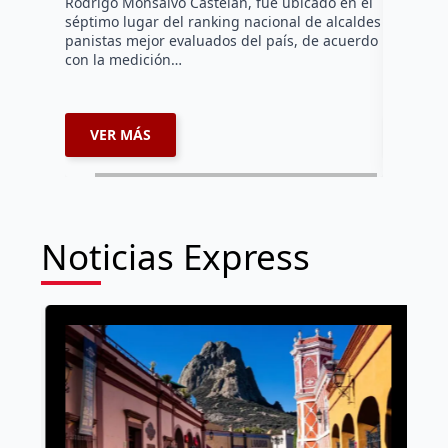
Rodrigo Monsalvo Castelán, fue ubicado en el
El Senado
séptimo lugar del ranking nacional de alcaldes
Lámbarri,
panistas mejor evaluados del país, de acuerdo
Salitre, e
con la medición…
supervisa
dar segu
VER MÁS
VER 
Noticias Express