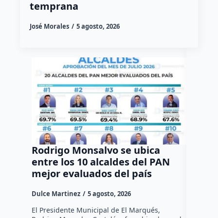
temprana
José Morales
5 agosto, 2026
Rodrigo Monsalvo se ubica
Gestio
entre los 10 alcaldes del PAN
regula
mejor evaluados del país
asenta
la capi
Dulce Martinez
5 agosto, 2026
Dulce Mar
El Presidente Municipal de El Marqués,