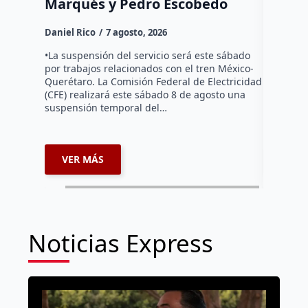
Daniel Ri
Daniel Rico
7 agosto, 2026
Habitante
hicieron 
•La suspensión del servicio será este sábado
Federal d
por trabajos relacionados con el tren México-
falta de e
Querétaro. La Comisión Federal de Electricidad
localida
(CFE) realizará este sábado 8 de agosto una
suspensión temporal del…
VER MÁS
VER 
Noticias Express