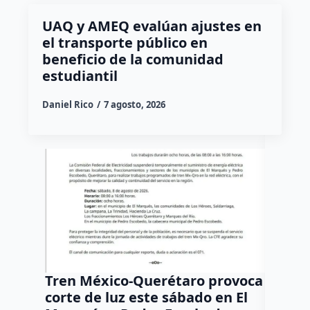
UAQ y AMEQ evalúan ajustes en
el transporte público en
beneficio de la comunidad
estudiantil
Daniel Rico
7 agosto, 2026
Tren México-Querétaro provoca
¡Más d
corte de luz este sábado en El
Tziban
Marqués y Pedro Escobedo